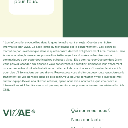
pour tous.
* Les informations recueillies dans le questionnaire sont enregistrées dans un fichier
informatisé par Vivae. La base légale du traitement est le consentement . Les données
marquées par un astérisque dans le questionnaire doivent obligatoirement être fournies. Dans
le cas contraire, le manuel ne pourra être téléchargé. Les données collectées seront
communiquées aux seuls destinataires suivants : Vivae. Elles sont conservées pendant 2 ans.
Vous pouvez accéder aux données vous concernant, les rectifier, demander leur effacement
ou exercer votre droit à la limitation du traitement de vos données. Consultez le site cnil.fr
pour plus d’informations sur vos droits. Pour exercer ces droits ou pour toute question sur le
traitement de vos données dans ce dispositif, vous pouvez contacter Vivae à l’adresse mail
suivant equipe@vivae.eco Si vous estimez, après nous avoir contactés, que vos droits «
Informatique et Libertés » ne sont pas respectés, vous pouvez adresser une réclamation à la
CNIL.
Qui sommes nous ?
Nous contacter