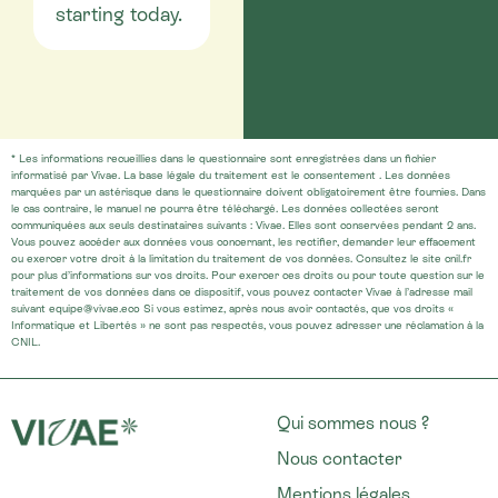
starting today.
* Les informations recueillies dans le questionnaire sont enregistrées dans un fichier
informatisé par Vivae. La base légale du traitement est le consentement . Les données
marquées par un astérisque dans le questionnaire doivent obligatoirement être fournies. Dans
le cas contraire, le manuel ne pourra être téléchargé. Les données collectées seront
communiquées aux seuls destinataires suivants : Vivae. Elles sont conservées pendant 2 ans.
Vous pouvez accéder aux données vous concernant, les rectifier, demander leur effacement
ou exercer votre droit à la limitation du traitement de vos données. Consultez le site cnil.fr
pour plus d’informations sur vos droits. Pour exercer ces droits ou pour toute question sur le
traitement de vos données dans ce dispositif, vous pouvez contacter Vivae à l’adresse mail
suivant equipe@vivae.eco Si vous estimez, après nous avoir contactés, que vos droits «
Informatique et Libertés » ne sont pas respectés, vous pouvez adresser une réclamation à la
CNIL.
Qui sommes nous ?
Nous contacter
Mentions légales