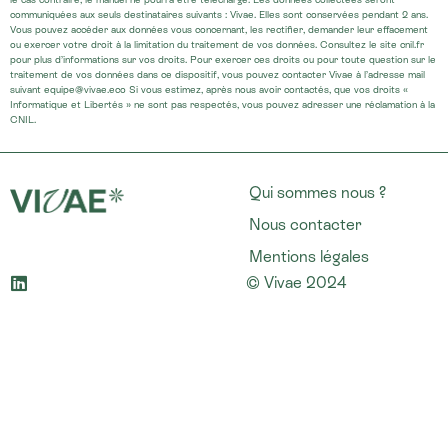
communiquées aux seuls destinataires suivants : Vivae. Elles sont conservées pendant 2 ans.
Vous pouvez accéder aux données vous concernant, les rectifier, demander leur effacement
ou exercer votre droit à la limitation du traitement de vos données. Consultez le site cnil.fr
pour plus d’informations sur vos droits. Pour exercer ces droits ou pour toute question sur le
traitement de vos données dans ce dispositif, vous pouvez contacter Vivae à l’adresse mail
suivant equipe@vivae.eco Si vous estimez, après nous avoir contactés, que vos droits «
Informatique et Libertés » ne sont pas respectés, vous pouvez adresser une réclamation à la
CNIL.
Qui sommes nous ?
Nous contacter
Mentions légales
© Vivae 2024