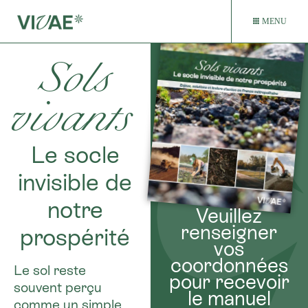
MENU
Sols
vivants
Le socle
invisible de
notre
Veuillez
renseigner
prospérité
vos
coordonnées
Le sol reste
pour recevoir
souvent perçu
le manuel
comme un simple