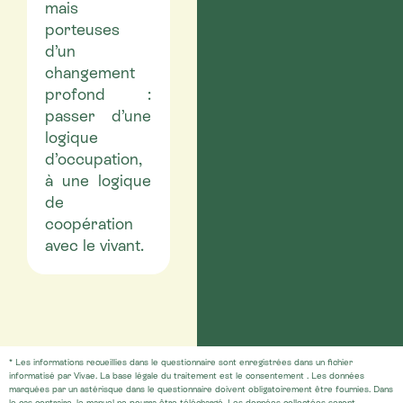
mais
porteuses
d’un
changement
profond :
passer d’une
logique
d’occupation,
à une logique
de
coopération
avec le vivant.
* Les informations recueillies dans le questionnaire sont enregistrées dans un fichier
informatisé par Vivae. La base légale du traitement est le consentement . Les données
marquées par un astérisque dans le questionnaire doivent obligatoirement être fournies. Dans
le cas contraire, le manuel ne pourra être téléchargé. Les données collectées seront